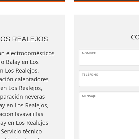
C
LOS REALEJOS
ión electrodomésticos
NOMBRE
lio Balay en Los
n Los Realejos,
TELÉFONO
ación calentadores
en Los Realejos,
Reparación neveras
MENSAJE
ay en Los Realejos,
ción lavavajillas
ay en Los Realejos,
Servicio técnico