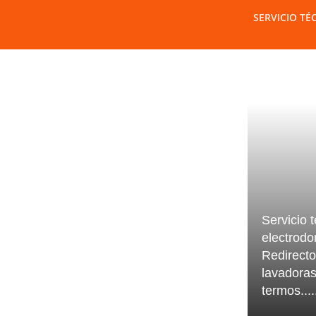
SERVICIO TÉ
Servicio 
electrodo
Redirect
lavadoras
termos....