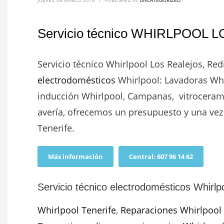
JUEVES, 08 MARZO 2018
/
PUBLISHED IN
UNCATEGORIZED
Servicio técnico WHIRLPOOL L
Servicio técnico Whirlpool Los Realejos, Red
electrodomésticos
Whirlpool
: Lavadoras Whi
inducción Whirlpool, Campanas, vitrocerami
avería, ofrecemos un presupuesto y una ve
Tenerife.
Más información
Central: 607 96 14 62
Servicio técnico electrodomésticos Whirlpo
Whirlpool Tenerife
,
Reparaciones Whirlpool 