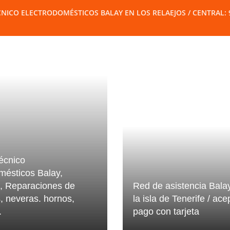
CNICO ELECTRODOMÉSTICOS BALAY EN LOS RELAEJOS / CENTRAL: 922
técnico
mésticos Balay,
o, Reparaciones de
Red de asistencia Bala
, neveras. hornos,
la isla de Tenerife / ac
.
pago con tarjeta